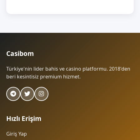
Casibom
Türkiye'nin lider bahis ve casino platformu. 2018'den
beri kesintisiz premium hizmet.
Hızlı Erişim
Giriş Yap