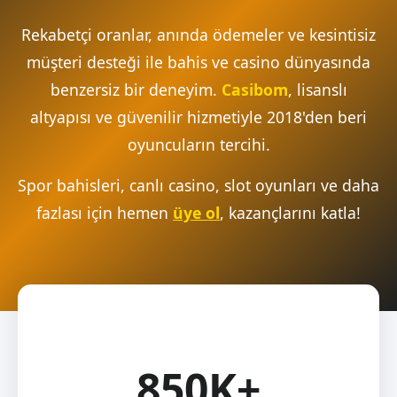
Rekabetçi oranlar, anında ödemeler ve kesintisiz
müşteri desteği ile bahis ve casino dünyasında
benzersiz bir deneyim.
Casibom
, lisanslı
altyapısı ve güvenilir hizmetiyle 2018'den beri
oyuncuların tercihi.
Spor bahisleri, canlı casino, slot oyunları ve daha
fazlası için hemen
üye ol
, kazançlarını katla!
850K+