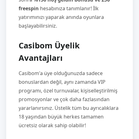
freespin
hesabınıza tanımlanır! İlk
yatırımınızı yaparak anında oyunlara
başlayabilirsiniz.
Casibom Üyelik
Avantajları
Casibom'a üye olduğunuzda sadece
bonuslardan değil, aynı zamanda VIP
programı, özel turnuvalar, kişiselleştirilmiş
promosyonlar ve çok daha fazlasından
yararlanırsınız. Üstelik tüm bu ayrıcalıklara
18 yaşından büyük herkes tamamen
ücretsiz olarak sahip olabilir!