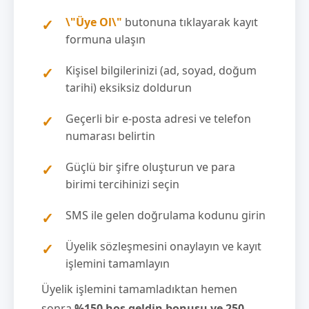
\"Üye Ol\"
butonuna tıklayarak kayıt
formuna ulaşın
Kişisel bilgilerinizi (ad, soyad, doğum
tarihi) eksiksiz doldurun
Geçerli bir e-posta adresi ve telefon
numarası belirtin
Güçlü bir şifre oluşturun ve para
birimi tercihinizi seçin
SMS ile gelen doğrulama kodunu girin
Üyelik sözleşmesini onaylayın ve kayıt
işlemini tamamlayın
Üyelik işlemini tamamladıktan hemen
sonra
%150 hoş geldin bonusu ve 250