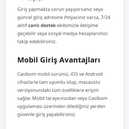
Giriş yapmakta sorun yaşıyorsanız veya
güncel giriş adresine ihtiyacınız varsa, 7/24
aktif
canlı destek
ekibimizle iletişime
geçebilir veya sosyal medya hesaplarımızı
takip edebilirsiniz.
Mobil Giriş Avantajları
Casibom mobil sürümü, iOS ve Android
cihazlarla tam uyumlu olup, masaüstü
versiyonundaki tüm özelliklere erişim
sağlar. Mobil tarayıcınızdan veya Casibom
uygulaması üzerinden dilediğiniz yerden
güvenle giriş yapabilirsiniz.