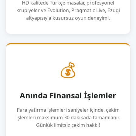
HD kalitede Türkçe masalar, profesyonel
krupiyeler ve Evolution, Pragmatic Live, Ezugi
altyapısıyla kusursuz oyun deneyimi.
💰
Anında Finansal İşlemler
Para yatırma işlemleri saniyeler içinde, çekim
işlemleri maksimum 30 dakikada tamamlanır.
Günlük limitsiz çekim hakkı!