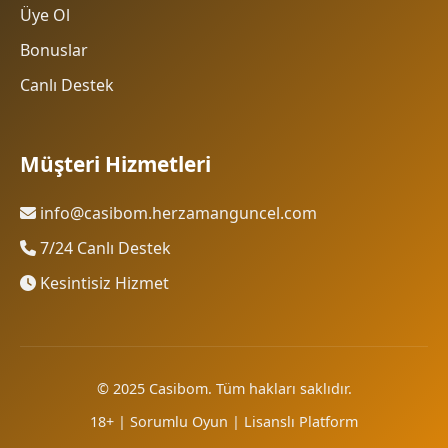
Üye Ol
Bonuslar
Canlı Destek
Müşteri Hizmetleri
info@casibom.herzamanguncel.com
7/24 Canlı Destek
Kesintisiz Hizmet
© 2025 Casibom. Tüm hakları saklıdır.
18+ | Sorumlu Oyun | Lisanslı Platform