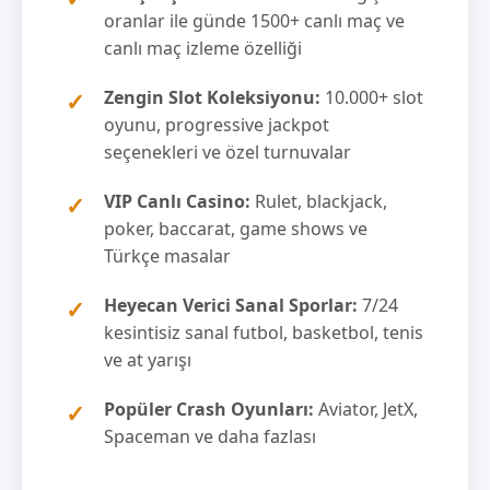
oranlar ile günde 1500+ canlı maç ve
canlı maç izleme özelliği
Zengin Slot Koleksiyonu:
10.000+ slot
oyunu, progressive jackpot
seçenekleri ve özel turnuvalar
VIP Canlı Casino:
Rulet, blackjack,
poker, baccarat, game shows ve
Türkçe masalar
Heyecan Verici Sanal Sporlar:
7/24
kesintisiz sanal futbol, basketbol, tenis
ve at yarışı
Popüler Crash Oyunları:
Aviator, JetX,
Spaceman ve daha fazlası