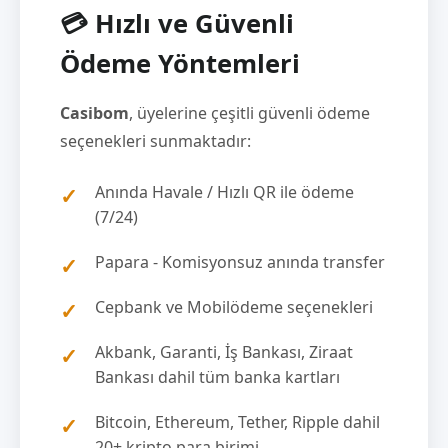
💳 Hızlı ve Güvenli
Ödeme Yöntemleri
Casibom
, üyelerine çeşitli güvenli ödeme
seçenekleri sunmaktadır:
Anında Havale / Hızlı QR ile ödeme
(7/24)
Papara - Komisyonsuz anında transfer
Cepbank ve Mobilödeme seçenekleri
Akbank, Garanti, İş Bankası, Ziraat
Bankası dahil tüm banka kartları
Bitcoin, Ethereum, Tether, Ripple dahil
20+ kripto para birimi